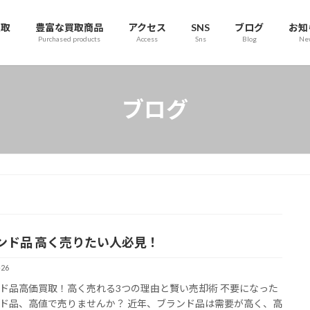
買取
豊富な買取商品
アクセス
SNS
ブログ
お知
Purchased products
Access
Sns
Blog
Ne
ブログ
ンド品 高く売りたい人必見！
-26
ド品高価買取！高く売れる3つの理由と賢い売却術 不要になった
ド品、高値で売りませんか？ 近年、ブランド品は需要が高く、高