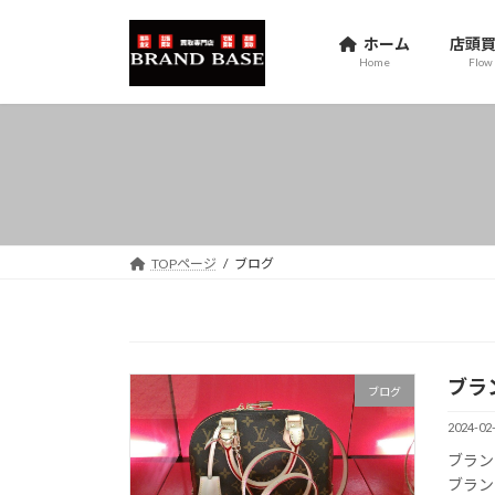
コ
ナ
ン
ビ
ホーム
店頭
テ
ゲ
Home
Flow
ン
ー
ツ
シ
へ
ョ
ス
ン
キ
に
ッ
移
プ
動
TOPページ
ブログ
ブラ
ブログ
2024-02
ブラン
ブラン