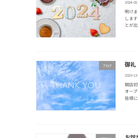
2024-01
明けま
します
とが出
御礼
ブログ
2023-12
開店初
オープ
皆様に
お詫