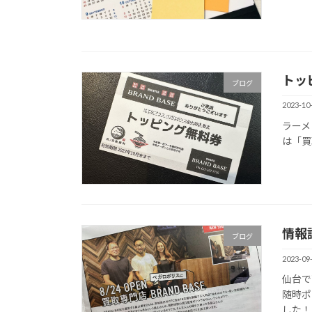
トッ
ブログ
2023-10
ラーメ
は「買取
情報
ブログ
2023-09
仙台で
随時ポ
した！