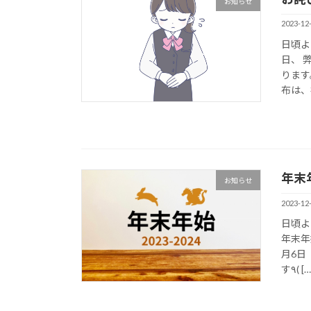
お知らせ
2023-12
日頃よ
日、 
ります
布は、
年末
お知らせ
2023-12
日頃よ
年末年
月6日
す٩( […