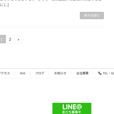
 […]
続きを読む
1
2
»
固
固
定
定
ペ
ペ
ー
ー
ジ
ジ
アクセス
SNS
ブログ
お知らせ
会社概要
TEL：02