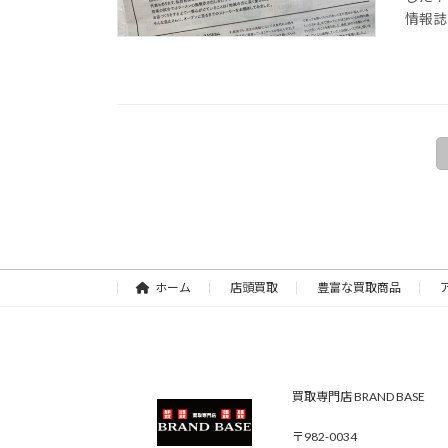
情報誌に
投
稿
の
ペ
ホーム
店頭買取
豊富な買取商品
ー
ジ
送
買取専門店 BRAND BASE
り
〒982-0034